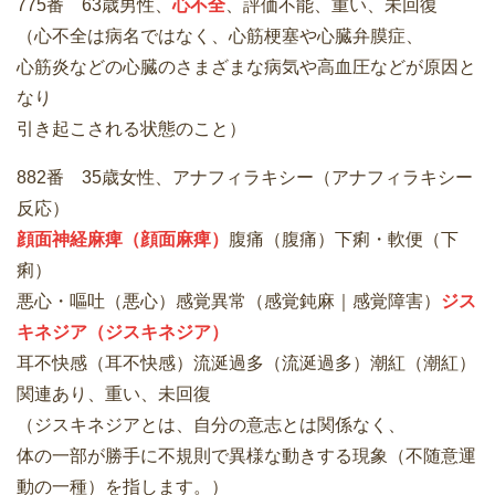
775番 63歳男性、
心不全
、評価不能、重い、未回復
（心不全は病名ではなく、心筋梗塞や心臓弁膜症、
心筋炎などの心臓のさまざまな病気や高血圧などが原因と
なり
引き起こされる状態のこと）
882番 35歳女性、アナフィラキシー（アナフィラキシー
反応）
顔面神経麻痺（顔面麻痺）
腹痛（腹痛）下痢・軟便（下
痢）
悪心・嘔吐（悪心）感覚異常（感覚鈍麻｜感覚障害）
ジス
キネジア（ジスキネジア）
耳不快感（耳不快感）流涎過多（流涎過多）潮紅（潮紅）
関連あり、重い、未回復
（ジスキネジアとは、自分の意志とは関係なく、
体の一部が勝手に不規則で異様な動きする現象（不随意運
動の一種）を指します。）