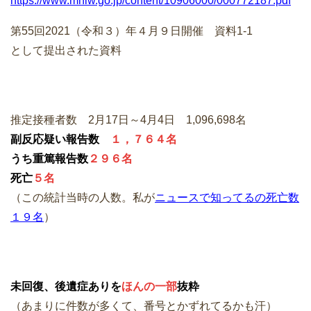
https://www.mhlw.go.jp/content/10906000/000772187.pdf
第55回2021（令和３）年４月９日開催 資料1-1
として提出された資料
推定接種者数 2月17日～4月4日 1,096,698名
副反応疑い報告数
１，７６４名
うち重篤報告数
２９６名
死亡
５名
（この統計当時の人数。私が
ニュースで知ってるの死亡数
１９名
）
未回復、後遺症ありを
ほんの一部
抜粋
（あまりに件数が多くて、番号とかずれてるかも汗）