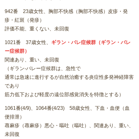
942番 23歳女性、胸部不快感（胸部不快感）皮疹・発
疹・紅斑（発疹）
評価不能、重くない、未回復
1021番 37歳女性、
ギラン・バレ症候群（ギラン・バレ
ー症候群）
関連あり、重い、未回復
（ギラン-バレー症候群は、急性で
通常は急速に進行するが自然治癒する炎症性多発神経障害
であり
筋力低下および軽度の遠位部感覚消失を特徴とする）
1061番(4/9)、1064番(4/23) 58歳女性、下血・血便（血
便排泄）
蕁麻疹（蕁麻疹）悪心・嘔吐（嘔吐）、関連あり、重い、
未回復