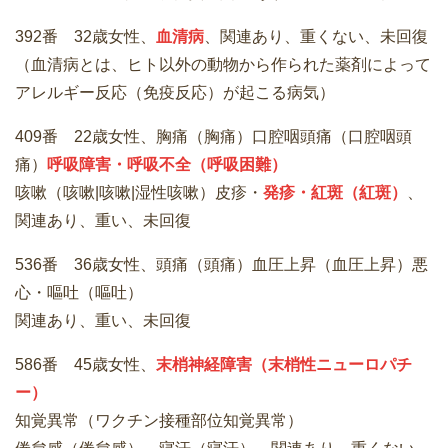
392番 32歳女性、
血清病
、関連あり、重くない、未回復
（血清病とは、ヒト以外の動物から作られた薬剤によって
アレルギー反応（免疫反応）が起こる病気）
409番 22歳女性、胸痛（胸痛）口腔咽頭痛（口腔咽頭
痛）
呼吸障害・呼吸不全（呼吸困難）
咳嗽（咳嗽|咳嗽|湿性咳嗽）皮疹・
発疹・紅斑（紅斑）
、
関連あり、重い、未回復
536番 36歳女性、頭痛（頭痛）血圧上昇（血圧上昇）悪
心・嘔吐（嘔吐）
関連あり、重い、未回復
586番 45歳女性、
末梢神経障害（末梢性ニューロパチ
ー）
知覚異常（ワクチン接種部位知覚異常）