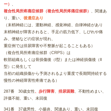
ー）
、
複合性局所疼痛症候群（複合性局所疼痛症候群）
、関連あ
り、重い、
後遺症あり
（末梢神経には、運動神経、感覚神経、自律神経があり
末梢神経が障害されると、手足の筋力低下、しびれや痛
み、便秘などの症状が現れ、
重症例では排尿障害や不整脈が起こることもある）
（複合性局所疼痛症候群（CRPS）は
軟部組織もしくは骨損傷後（I型）または神経損傷後（II
型）に発生して
当初の組織損傷から予測されるより重度で長期間持続する
慢性の神経障害性疼痛である）
287番 30歳女性
、歩行障害
、
排尿困難
、不動性めまい、
評価不能、重い、未回復
341番 37歳男性、小腸炎、関連あり、重い、未回復