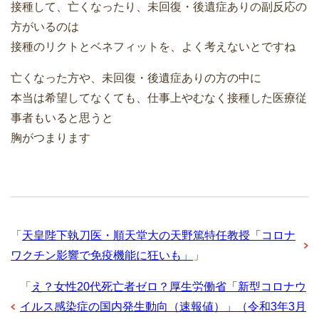
接種して、亡くなったり、未回復・後遺症ありの副反応の
方がいるのは
接種のリクトとベネフィットを、よく考えないとですね
亡くなった方や、未回復・後遺症ありの方の中に
本当は希望してなくても、仕事上やむなく接種した医療従
事者もいると思うと
胸がつまります
「
天皇陛下執刀医・順天堂大の天野篤特任教授「コロナ
ワクチン影響で免疫機能に狂いも」
」
「
え？女性20代死亡者ゼロ？厚生労働省「新型コロナウ
イルス感染症の国内発生動向（速報値）」（令和3年3月