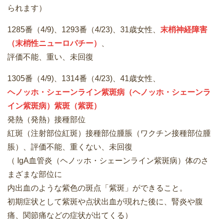
られます）
1285番（4/9)、1293番（4/23)、31歳女性、
末梢神経障害
（末梢性ニューロパチー）
、
評価不能、重い、未回復
1305番（4/9)、1314番（4/23)、41歳女性、
ヘノッホ・シェーンライン紫斑病（ヘノッホ・シェーンラ
イン紫斑病）紫斑（紫斑）
発熱（発熱）接種部位
紅斑（注射部位紅斑）接種部位腫脹（ワクチン接種部位腫
脹）、評価不能、重くない、未回復
（ IgA血管炎（ヘノッホ・シェーンライン紫斑病）体のさ
まざまな部位に
内出血のような紫色の斑点「紫斑」ができること。
初期症状として紫斑や点状出血が現れた後に、腎炎や腹
痛、関節痛などの症状が出てくる）