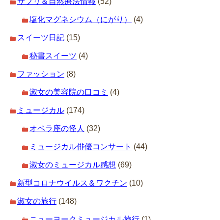
サプリ＆自然療法情報
(52)
塩化マグネシウム（にがり）
(4)
スイーツ日記
(15)
秘書スイーツ
(4)
ファッション
(8)
淑女の美容院の口コミ
(4)
ミュージカル
(174)
オペラ座の怪人
(32)
ミュージカル俳優コンサート
(44)
淑女のミュージカル感想
(69)
新型コロナウイルス＆ワクチン
(10)
淑女の旅行
(148)
ニューヨークミュージカル旅行
(1)