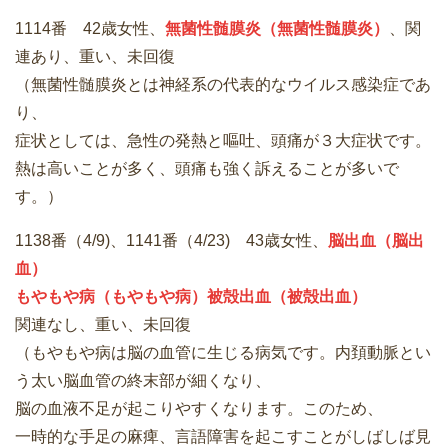
1114番 42歳女性、
無菌性髄膜炎（無菌性髄膜炎）
、関
連あり、重い、未回復
（無菌性髄膜炎とは神経系の代表的なウイルス感染症であ
り、
症状としては、急性の発熱と嘔吐、頭痛が３大症状です。
熱は高いことが多く、頭痛も強く訴えることが多いで
す。）
1138番（4/9)、1141番（4/23) 43歳女性、
脳出血（脳出
血）
もやもや病（もやもや病）被殻出血（被殻出血）
関連なし、重い、未回復
（もやもや病は脳の血管に生じる病気です。内頚動脈とい
う太い脳血管の終末部が細くなり、
脳の血液不足が起こりやすくなります。このため、
一時的な手足の麻痺、言語障害を起こすことがしばしば見