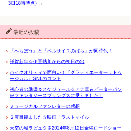
3日18時時点）
」
最近の投稿
『べらぼう』と『ベルサイユのばら』が同時代！
謹賀新年☆伊豆熱川からの初日の出
ハイクオリティで面白い！『グラディエーター：トゥ
ージカル』SNLのコント
初心者の準備＆スケジュール☆アナ雪＆ピーターパン
＠ファンタジースプリングスに乗りました！
ミュージカルファンレターの感想
２度目観ました☆映画「ラストマイル」
天空の城ラピュタ＠2024年8月12日金曜ロードショー