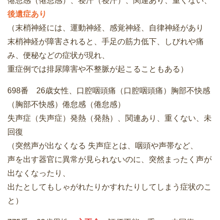
倦怠感（倦怠感）、寝汗（寝汗）、関連あり、重くない、
後遺症あり
（末梢神経には、運動神経、感覚神経、自律神経があり
末梢神経が障害されると、手足の筋力低下、しびれや痛
み、便秘などの症状が現れ、
重症例では排尿障害や不整脈が起こることもある）
698番 26歳女性、口腔咽頭痛（口腔咽頭痛）胸部不快感
（胸部不快感）倦怠感（倦怠感）
失声症（失声症）発熱（発熱）、関連あり、重くない、未
回復
（突然声が出なくなる 失声症とは、咽頭や声帯など、
声を出す器官に異常が見られないのに、突然まったく声が
出なくなったり、
出たとしてもしゃがれたりかすれたりしてしまう症状のこ
と）