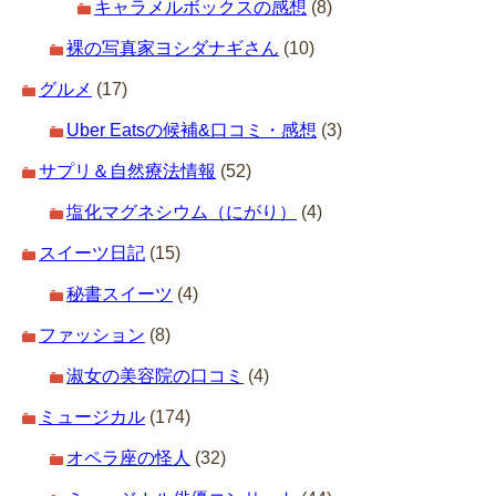
キャラメルボックスの感想
(8)
裸の写真家ヨシダナギさん
(10)
グルメ
(17)
Uber Eatsの候補&口コミ・感想
(3)
サプリ＆自然療法情報
(52)
塩化マグネシウム（にがり）
(4)
スイーツ日記
(15)
秘書スイーツ
(4)
ファッション
(8)
淑女の美容院の口コミ
(4)
ミュージカル
(174)
オペラ座の怪人
(32)