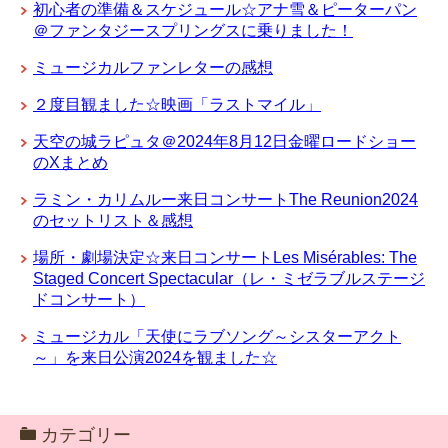
初心者の準備＆スケジュール☆アナ雪＆ピーターパン
＠ファンタジースプリングスに乗りました！
ミュージカルファンレターの感想
２度目観ました☆映画「ラストマイル」
天空の城ラピュタ＠2024年8月12日金曜ロードショー
のXまとめ
ラミン・カリムルー来日コンサートThe Reunion2024
のセットリスト＆感想
場所・劇場決定☆来日コンサートLes Misérables: The
Staged Concert Spectacular（レ・ミゼラブルステージ
ドコンサート）
ミュージカル「天使にラブソング～シスターアクト
～」を来日公演2024を観ました☆
カテゴリー