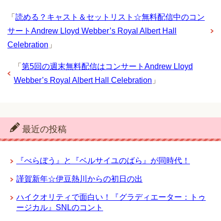
「
読める？キャスト＆セットリスト☆無料配信中のコン
サートAndrew Lloyd Webber’s Royal Albert Hall
Celebration
」
「
第5回の週末無料配信はコンサートAndrew Lloyd
Webber’s Royal Albert Hall Celebration
」
最近の投稿
『べらぼう』と『ベルサイユのばら』が同時代！
謹賀新年☆伊豆熱川からの初日の出
ハイクオリティで面白い！『グラディエーター：トゥ
ージカル』SNLのコント