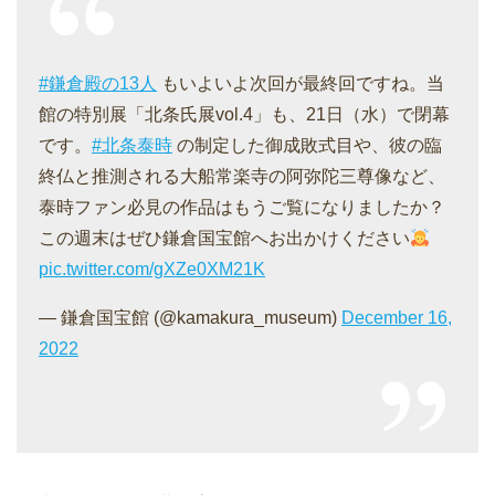
#鎌倉殿の13人
もいよいよ次回が最終回ですね。当
館の特別展「北条氏展vol.4」も、21日（水）で閉幕
です。
#北条泰時
の制定した御成敗式目や、彼の臨
終仏と推測される大船常楽寺の阿弥陀三尊像など、
泰時ファン必見の作品はもうご覧になりましたか？
この週末はぜひ鎌倉国宝館へお出かけください
pic.twitter.com/gXZe0XM21K
— 鎌倉国宝館 (@kamakura_museum)
December 16,
2022