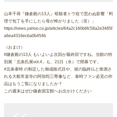
山本千尋『鎌倉殿の13人』暗殺者トウ役で思わぬ影響「料
理で包丁を手にしたら母が怖がりました（笑）」
https://news.yahoo.co.jp/articles/64a2c160b6fc58a2e3485f
a6ea4316ecba0b454b
（おまけ）
#鎌倉殿の13人 もいよいよ次回が最終回ですね。当館の特
別展「北条氏展vol.4」も、21日（水）で閉幕です。
#北条泰時 の制定した御成敗式目や、彼の臨終仏と推測さ
れる大船常楽寺の阿弥陀三尊像など、泰時ファン必見の作
品はもうご覧になりましたか？
この週末はぜひ鎌倉国宝館へお出かけください