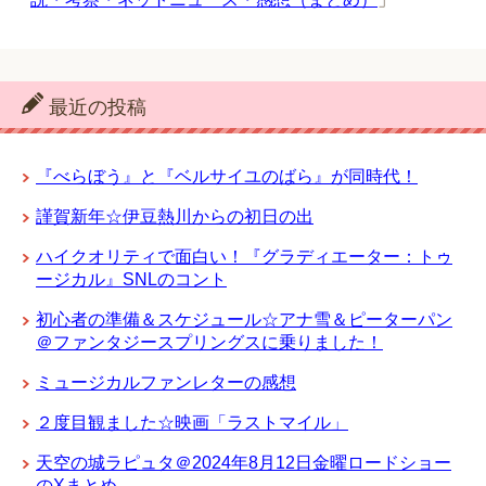
最近の投稿
『べらぼう』と『ベルサイユのばら』が同時代！
謹賀新年☆伊豆熱川からの初日の出
ハイクオリティで面白い！『グラディエーター：トゥ
ージカル』SNLのコント
初心者の準備＆スケジュール☆アナ雪＆ピーターパン
＠ファンタジースプリングスに乗りました！
ミュージカルファンレターの感想
２度目観ました☆映画「ラストマイル」
天空の城ラピュタ＠2024年8月12日金曜ロードショー
のXまとめ