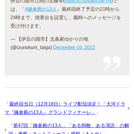
伊豆の国市江間の北條寺(
https://t.co/vakriUkrTH
)で
は、「
#鎌倉殿の13人
」最終回終了予定の21時から
24時まで、焼香台を設置し、義時へのメッセージを
受け付けます。
— 【伊豆の国市】北条家ゆかりの地
(@izunokuni_taiga)
December 16, 2022
「
最終回当日（12月18日）ライブ配信決定！「大河ドラ
マ『鎌倉殿の13人』グランドフィナーレ」
」
「
第47回「鎌倉殿の13人」「ある朝敵、ある演説」の解
説・考察・ネットニュース・感想（まとめ）
」