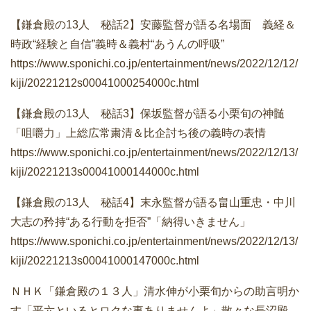
【鎌倉殿の13人 秘話2】安藤監督が語る名場面 義経＆
時政“経験と自信”義時＆義村“あうんの呼吸”
https://www.sponichi.co.jp/entertainment/news/2022/12/12/
kiji/20221212s00041000254000c.html
【鎌倉殿の13人 秘話3】保坂監督が語る小栗旬の神髄
「咀嚼力」上総広常粛清＆比企討ち後の義時の表情
https://www.sponichi.co.jp/entertainment/news/2022/12/13/
kiji/20221213s00041000144000c.html
【鎌倉殿の13人 秘話4】末永監督が語る畠山重忠・中川
大志の矜持“ある行動を拒否”「納得いきません」
https://www.sponichi.co.jp/entertainment/news/2022/12/13/
kiji/20221213s00041000147000c.html
ＮＨＫ「鎌倉殿の１３人」清水伸が小栗旬からの助言明か
す「平六といるとロクな事ありませんよ」散々な長沼殿