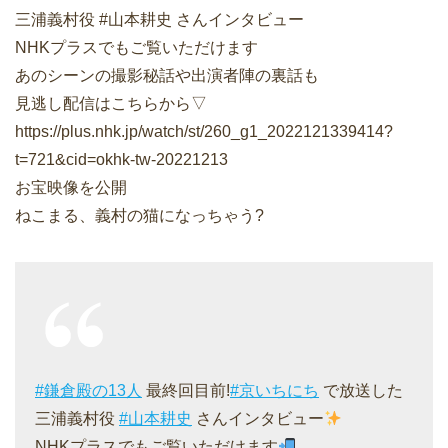
三浦義村役 #山本耕史 さんインタビュー
NHKプラスでもご覧いただけます
あのシーンの撮影秘話や出演者陣の裏話も
見逃し配信はこちらから▽
https://plus.nhk.jp/watch/st/260_g1_2022121339414?
t=721&cid=okhk-tw-20221213
お宝映像を公開
ねこまる、義村の猫になっちゃう?
#鎌倉殿の13人
最終回目前!
#京いちにち
で放送した
三浦義村役
#山本耕史
さんインタビュー
NHKプラスでもご覧いただけます