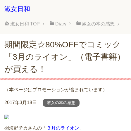
淑女日和
淑女日和
TOP
Diary
淑女の本の感想
期間限定☆80%OFFでコミック
「3月のライオン」（電子書籍）
が買える！
（本ページはプロモーションが含まれています）
2017年3月18日
淑女の本の感想
羽海野チカさんの「
３月のライオン
」