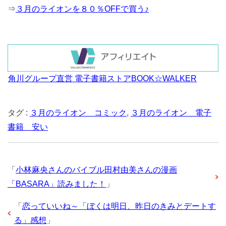
⇒
３月のライオンを８０％OFFで買う♪
角川グループ直営 電子書籍ストアBOOK☆WALKER
タグ :
３月のライオン コミック
,
３月のライオン 電子
書籍 安い
「
小林麻央さんのバイブル田村由美さんの漫画
「BASARA」読みました！
」
「
恋っていいね～「ぼくは明日、昨日のきみとデートす
る」感想
」