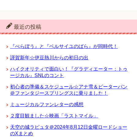
最近の投稿
『べらぼう』と『ベルサイユのばら』が同時代！
謹賀新年☆伊豆熱川からの初日の出
ハイクオリティで面白い！『グラディエーター：トゥ
ージカル』SNLのコント
初心者の準備＆スケジュール☆アナ雪＆ピーターパン
＠ファンタジースプリングスに乗りました！
ミュージカルファンレターの感想
２度目観ました☆映画「ラストマイル」
天空の城ラピュタ＠2024年8月12日金曜ロードショー
のXまとめ