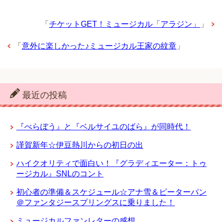
「
チケットGET！ミュージカル「アラジン」
」
「
意外に楽しかった♪ミュージカル王家の紋章
」
最近の投稿
『べらぼう』と『ベルサイユのばら』が同時代！
謹賀新年☆伊豆熱川からの初日の出
ハイクオリティで面白い！『グラディエーター：トゥ
ージカル』SNLのコント
初心者の準備＆スケジュール☆アナ雪＆ピーターパン
＠ファンタジースプリングスに乗りました！
ミュージカルファンレターの感想