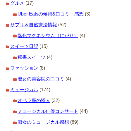
グルメ
(17)
Uber Eatsの候補&口コミ・感想
(3)
サプリ＆自然療法情報
(52)
塩化マグネシウム（にがり）
(4)
スイーツ日記
(15)
秘書スイーツ
(4)
ファッション
(8)
淑女の美容院の口コミ
(4)
ミュージカル
(174)
オペラ座の怪人
(32)
ミュージカル俳優コンサート
(44)
淑女のミュージカル感想
(69)