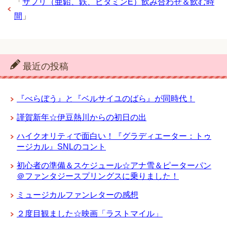
「
サプリ（亜鉛、鉄、ビタミンE）飲み合わせ＆飲む時
間
」
最近の投稿
『べらぼう』と『ベルサイユのばら』が同時代！
謹賀新年☆伊豆熱川からの初日の出
ハイクオリティで面白い！『グラディエーター：トゥ
ージカル』SNLのコント
初心者の準備＆スケジュール☆アナ雪＆ピーターパン
＠ファンタジースプリングスに乗りました！
ミュージカルファンレターの感想
２度目観ました☆映画「ラストマイル」