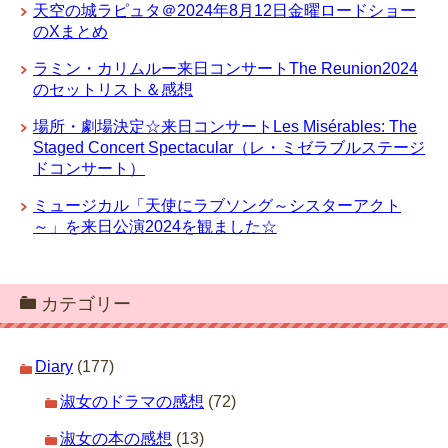
天空の城ラピュタ＠2024年8月12日金曜ロードショー
のXまとめ
ラミン・カリムルー来日コンサートThe Reunion2024
のセットリスト＆感想
場所・劇場決定☆来日コンサートLes Misérables: The
Staged Concert Spectacular（レ・ミゼラブルステージ
ドコンサート）
ミュージカル「天使にラブソング～シスターアクト
～」を来日公演2024を観ました☆
カテゴリー
Diary
(177)
淑女のドラマの感想
(72)
淑女の本の感想
(13)