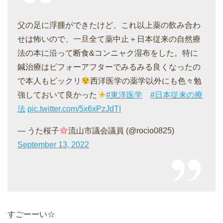
父の足に浮腫ができたけど、これ以上薬の飲み合わ
せは怖いので、一旦全て薬中止＋日本従来の自然療
法の本に沿って断食&コンニャク湿布をした。特に
鍼治療はビフォーアフターでみるみる良くなったの
で本人もビックリ
西洋医学の薬学以外にも色々勉
強しておいて良かった
#東洋医学
#日本従来の療
法
pic.twitter.com/5x6xPzJdTI
— うた桜子
流山市議会議員 (@rocio0825)
September 13, 2022
すごーーい☆