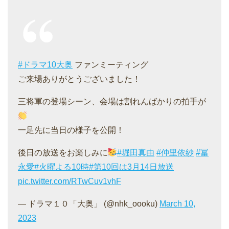
#ドラマ10大奥
ファンミーティング
ご来場ありがとうございました！
三将軍の登場シーン、会場は割れんばかりの拍手が
一足先に当日の様子を公開！
後日の放送をお楽しみに
#堀田真由
#仲里依紗
#冨
永愛
#火曜よる10時
#第10回は3月14日放送
pic.twitter.com/RTwCuv1vhF
— ドラマ１０「大奥」 (@nhk_oooku)
March 10,
2023