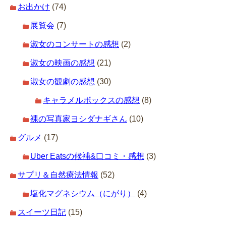
お出かけ
(74)
展覧会
(7)
淑女のコンサートの感想
(2)
淑女の映画の感想
(21)
淑女の観劇の感想
(30)
キャラメルボックスの感想
(8)
裸の写真家ヨシダナギさん
(10)
グルメ
(17)
Uber Eatsの候補&口コミ・感想
(3)
サプリ＆自然療法情報
(52)
塩化マグネシウム（にがり）
(4)
スイーツ日記
(15)