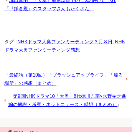
・
堀田真由、『大奥』撮影現場での“比奈”呼びに照れ
「『鎌倉殿』のスタッフさんもたくさん」
タグ :
NHKドラマ大奥ファンミーティング３月８日
,
NHK
ドラマ大奥ファンミーティング感想
「
最終話（第10回）「ブラッシュアップライフ」「帰る
場所」の感想（まとめ）
」
「
第9回NHKドラマ10「大奥」8代徳川吉宗×水野祐之進
編の解説・考察・ネットニュース・感想（まとめ）
」