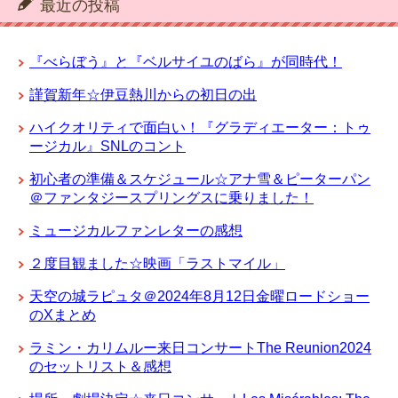
最近の投稿
『べらぼう』と『ベルサイユのばら』が同時代！
謹賀新年☆伊豆熱川からの初日の出
ハイクオリティで面白い！『グラディエーター：トゥ
ージカル』SNLのコント
初心者の準備＆スケジュール☆アナ雪＆ピーターパン
＠ファンタジースプリングスに乗りました！
ミュージカルファンレターの感想
２度目観ました☆映画「ラストマイル」
天空の城ラピュタ＠2024年8月12日金曜ロードショー
のXまとめ
ラミン・カリムルー来日コンサートThe Reunion2024
のセットリスト＆感想