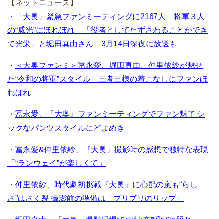
【ネットニュース】
・
「大奥」緊急ファンミーティングに2167人 将軍３人
の“威光”にほれぼれ 「役者としてたずさわることができ
て光栄」と堀田真由さん 3月14日深夜に放送も
・
＜大奥ファンミ＞冨永愛、堀田真由、仲里依紗が魅せ
た“令和の将軍”スタイル 三者三様の着こなしにファンほ
れぼれ
・
冨永愛、『大奥』ファンミーティングでファン魅了 シ
ックなパンツスタイルにどよめき
・
冨永愛&仲里依紗、『大奥』撮影時の感想で独特な表現
「“ランウェイ”が楽しくて」
・
仲里依紗、時代劇初挑戦『大奥』に心配の嵐も“らし
さ”はさく裂 撮影前の準備は「ブリブリのリップ」