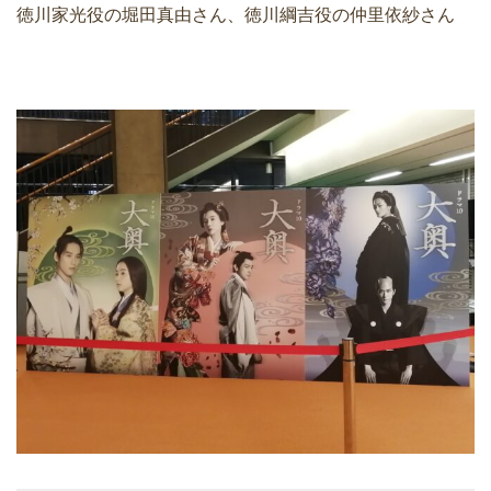
徳川家光役の堀田真由さん、徳川綱吉役の仲里依紗さん