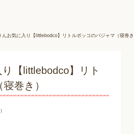
んお気に入り【littlebodco】リトルボッコのパジャマ（寝巻
ittlebodco】リト
（寝巻き）
）