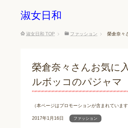
淑女日和
淑女日和
TOP
ファッション
榮倉奈々さ
榮倉奈々さんお気に入り【l
ルボッコのパジャマ
（本ページはプロモーションが含まれています
2017年1月16日
ファッション