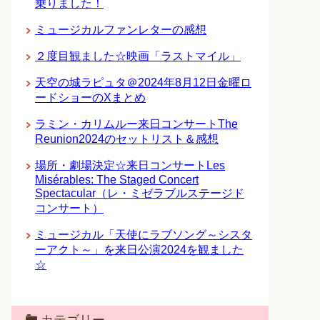
乗りました！
ミュージカルファンレターの感想
２度目観ました☆映画「ラストマイル」
天空の城ラピュタ＠2024年8月12日金曜ロ
ードショーのXまとめ
ラミン・カリムルー来日コンサートThe
Reunion2024のセットリスト＆感想
場所・劇場決定☆来日コンサートLes
Misérables: The Staged Concert
Spectacular（レ・ミゼラブルステージド
コンサート）
ミュージカル「天使にラブソング～シスタ
ーアクト～」を来日公演2024を観ました
☆