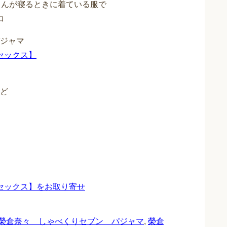
さんが寝るときに着ている服で
コ
ユニセックス】
に
ど
J【ユニセックス】をお取り寄せ
榮倉奈々 しゃべくりセブン パジャマ
,
榮倉