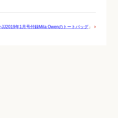
J2019年1月号付録Mila Owenのトートバッグ
」