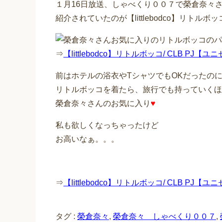
１月16日放送、しゃべくり００７で榮倉奈々
紹介されていたのが【littlebodco】リトルボッ
⇒
【littlebodco】リトルボッコ/ CLB PJ【
前はホテルの浴衣やTシャツでもOKだったの
リトルボッコを着たら、旅行でも持っていくほ
榮倉奈々さんのお気に入り
♥
私も欲しくなっちゃったけど
お高いなぁ。。。
⇒
【littlebodco】リトルボッコ/ CLB P
タグ :
榮倉奈々
,
榮倉奈々 しゃべくり００７
,