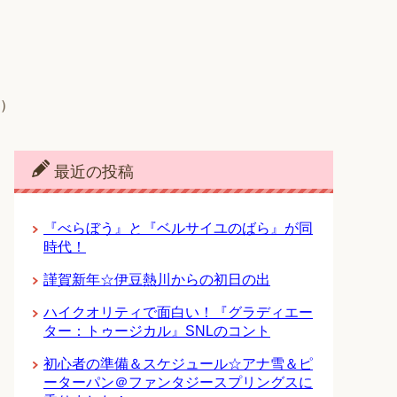
き）
最近の投稿
『べらぼう』と『ベルサイユのばら』が同
時代！
謹賀新年☆伊豆熱川からの初日の出
ハイクオリティで面白い！『グラディエー
ター：トゥージカル』SNLのコント
初心者の準備＆スケジュール☆アナ雪＆ピ
ーターパン＠ファンタジースプリングスに