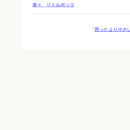
奈々 リトルボッコ
「
思ったより小さいJ