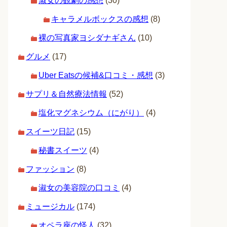
淑女の観劇の感想
(30)
キャラメルボックスの感想
(8)
裸の写真家ヨシダナギさん
(10)
グルメ
(17)
Uber Eatsの候補&口コミ・感想
(3)
サプリ＆自然療法情報
(52)
塩化マグネシウム（にがり）
(4)
スイーツ日記
(15)
秘書スイーツ
(4)
ファッション
(8)
淑女の美容院の口コミ
(4)
ミュージカル
(174)
オペラ座の怪人
(32)