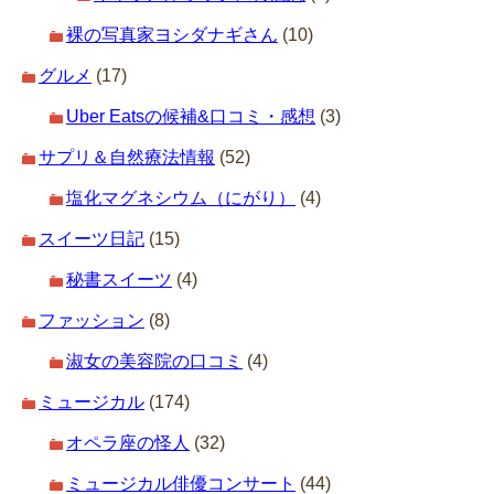
裸の写真家ヨシダナギさん
(10)
グルメ
(17)
Uber Eatsの候補&口コミ・感想
(3)
サプリ＆自然療法情報
(52)
塩化マグネシウム（にがり）
(4)
スイーツ日記
(15)
秘書スイーツ
(4)
ファッション
(8)
淑女の美容院の口コミ
(4)
ミュージカル
(174)
オペラ座の怪人
(32)
ミュージカル俳優コンサート
(44)