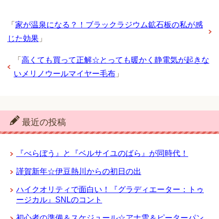
「
家が温泉になる？！ブラックラジウム鉱石板の私が感
じた効果
」
「
高くても買って正解☆とっても暖かく静電気が起きな
いメリノウールマイヤー毛布
」
最近の投稿
『べらぼう』と『ベルサイユのばら』が同時代！
謹賀新年☆伊豆熱川からの初日の出
ハイクオリティで面白い！『グラディエーター：トゥ
ージカル』SNLのコント
初心者の準備＆スケジュール☆アナ雪＆ピーターパン