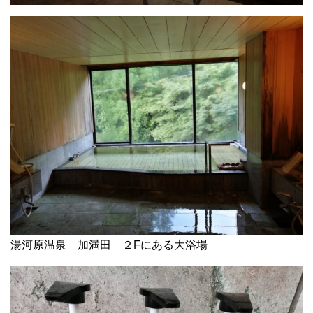
湯河原温泉 加満田 ２Fにある大浴場