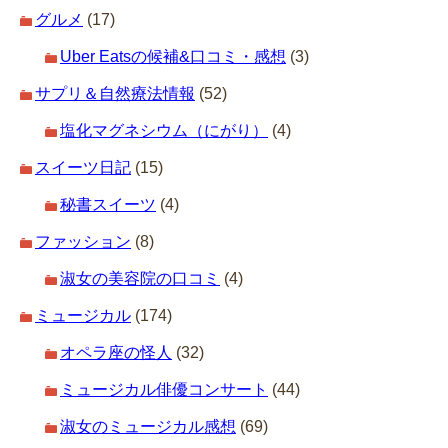
グルメ
(17)
Uber Eatsの候補&口コミ・感想
(3)
サプリ＆自然療法情報
(52)
塩化マグネシウム（にがり）
(4)
スイーツ日記
(15)
秘書スイーツ
(4)
ファッション
(8)
淑女の美容院の口コミ
(4)
ミュージカル
(174)
オペラ座の怪人
(32)
ミュージカル俳優コンサート
(44)
淑女のミュージカル感想
(69)