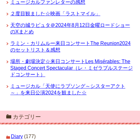
ミュージカルファンレターの感想
２度目観ました☆映画「ラストマイル」
天空の城ラピュタ＠2024年8月12日金曜ロードショー
のXまとめ
ラミン・カリムルー来日コンサートThe Reunion2024
のセットリスト＆感想
場所・劇場決定☆来日コンサートLes Misérables: The
Staged Concert Spectacular（レ・ミゼラブルステージ
ドコンサート）
ミュージカル「天使にラブソング～シスターアクト
～」を来日公演2024を観ました☆
カテゴリー
Diary
(177)