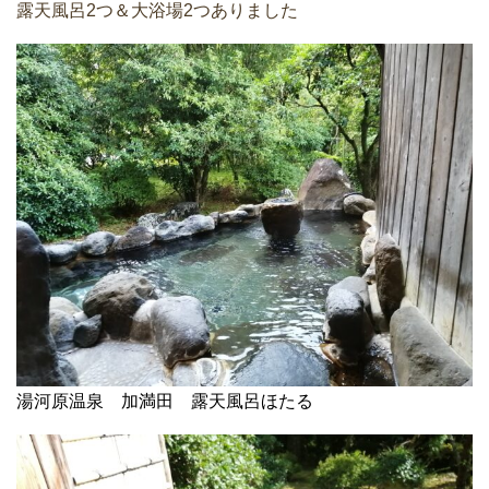
露天風呂2つ＆大浴場2つありました
湯河原温泉 加満田 露天風呂ほたる