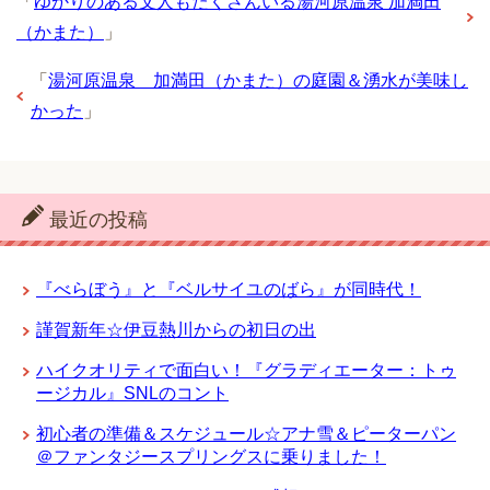
「
ゆかりのある文人もたくさんいる湯河原温泉 加満田
（かまた）
」
「
湯河原温泉 加満田（かまた）の庭園＆湧水が美味し
かった
」
最近の投稿
『べらぼう』と『ベルサイユのばら』が同時代！
謹賀新年☆伊豆熱川からの初日の出
ハイクオリティで面白い！『グラディエーター：トゥ
ージカル』SNLのコント
初心者の準備＆スケジュール☆アナ雪＆ピーターパン
＠ファンタジースプリングスに乗りました！