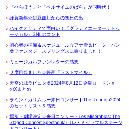
『べらぼう』と『ベルサイユのばら』が同時代！
謹賀新年☆伊豆熱川からの初日の出
ハイクオリティで面白い！『グラディエーター：トゥ
ージカル』SNLのコント
初心者の準備＆スケジュール☆アナ雪＆ピーターパン
＠ファンタジースプリングスに乗りました！
ミュージカルファンレターの感想
２度目観ました☆映画「ラストマイル」
天空の城ラピュタ＠2024年8月12日金曜ロードショー
のXまとめ
ラミン・カリムルー来日コンサートThe Reunion2024
のセットリスト＆感想
場所・劇場決定☆来日コンサートLes Misérables: The
Staged Concert Spectacular（レ・ミゼラブルステージ
ドコンサート）