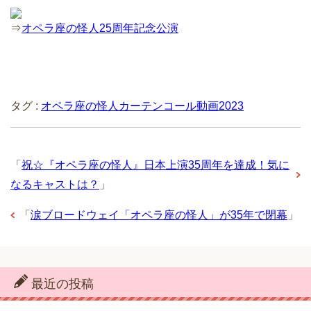
⇒
オペラ座の怪人25周年記念公演
タグ :
オペラ座の怪人カーテンコール動画2023
「
祝☆『オペラ座の怪人』日本上演35周年を達成！気に
なるキャストは？
」
「
涙ブロードウェイ「オペラ座の怪人」が35年で閉幕
」
最近の投稿