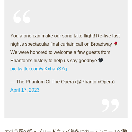
You alone can make our song take flight! Re-live last
night's spectacular final curtain call on Broadway
We were honored to welcome a few guests from
Phantom's history to help us say goodbye
pic.twitter.com/yfKxhanSYq
— The Phantom Of The Opera (@PhantomOpera)
April 17, 2023
オペラ座の怪人ブロードウェイ最後のカーテンコールの動