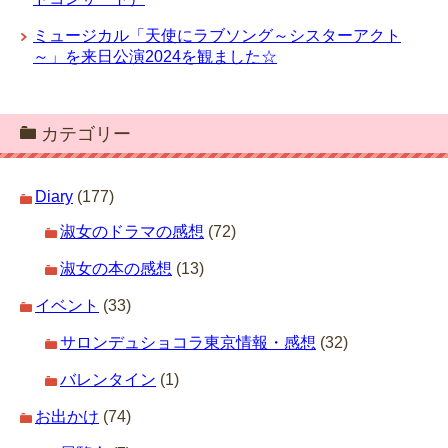
ミュージカル「天使にラブソング～シスターアクト
～」を来日公演2024を観ました☆
カテゴリー
Diary
(177)
淑女のドラマの感想
(72)
淑女の本の感想
(13)
イベント
(33)
サロンデュショコラ東京情報・感想
(32)
バレンタイン
(1)
お出かけ
(74)