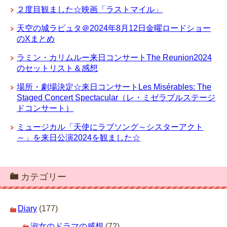
２度目観ました☆映画「ラストマイル」
天空の城ラピュタ＠2024年8月12日金曜ロードショー
のXまとめ
ラミン・カリムルー来日コンサートThe Reunion2024
のセットリスト＆感想
場所・劇場決定☆来日コンサートLes Misérables: The
Staged Concert Spectacular（レ・ミゼラブルステージ
ドコンサート）
ミュージカル「天使にラブソング～シスターアクト
～」を来日公演2024を観ました☆
カテゴリー
Diary
(177)
淑女のドラマの感想
(72)