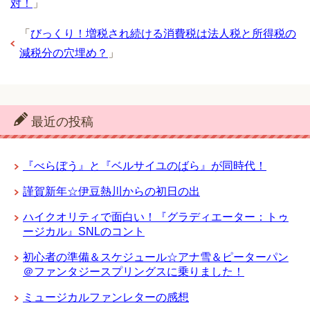
対！
」
「
びっくり！増税され続ける消費税は法人税と所得税の
減税分の穴埋め？
」
最近の投稿
『べらぼう』と『ベルサイユのばら』が同時代！
謹賀新年☆伊豆熱川からの初日の出
ハイクオリティで面白い！『グラディエーター：トゥ
ージカル』SNLのコント
初心者の準備＆スケジュール☆アナ雪＆ピーターパン
＠ファンタジースプリングスに乗りました！
ミュージカルファンレターの感想