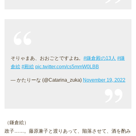
そりゃまあ、おおごとですよね。
#鎌倉殿の13人
#鎌
倉絵
#殿絵
pic.twitter.com/cs5mmW0LBB
— かたりーな (@Catarina_zuka)
November 19, 2022
（鎌倉絵）
政子……。藤原兼子と渡りあって、陥落させて、酒を酌み