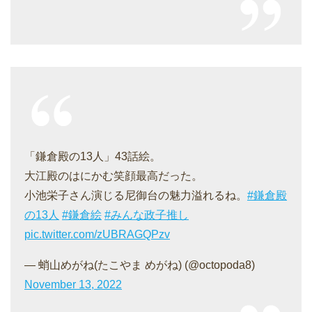
「鎌倉殿の13人」43話絵。
大江殿のはにかむ笑顔最高だった。
小池栄子さん演じる尼御台の魅力溢れるね。
#鎌倉殿
の13人
#鎌倉絵
#みんな政子推し
pic.twitter.com/zUBRAGQPzv
— 蛸山めがね(たこやま めがね) (@octopoda8)
November 13, 2022