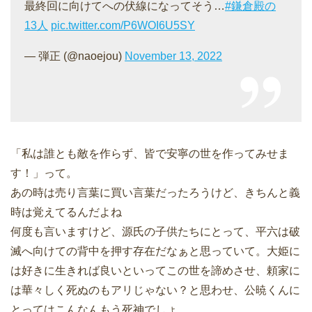
最終回に向けてへの伏線になってそう…
#鎌倉殿の
13人
pic.twitter.com/P6WOI6U5SY
— 弾正 (@naoejou)
November 13, 2022
「私は誰とも敵を作らず、皆で安寧の世を作ってみせま
す！」って。
あの時は売り言葉に買い言葉だったろうけど、きちんと義
時は覚えてるんだよね
何度も言いますけど、源氏の子供たちにとって、平六は破
滅へ向けての背中を押す存在だなぁと思っていて。大姫に
は好きに生きれば良いといってこの世を諦めさせ、頼家に
は華々しく死ぬのもアリじゃない？と思わせ、公暁くんに
とってはこんなんもう死神でしょ…