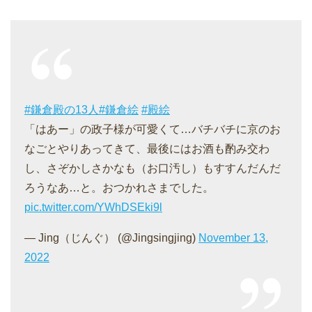
#鎌倉殿の13人
#鎌倉絵
#殿絵
「はあー」の政子様が可愛くて…バチバチに京のお
なごとやりあってきて、最後にはお酒も酌み交わ
し、さぞかしさかなも（お口汚し）もすすんだんだ
ろうなあ…と。おつかれさまでした。
pic.twitter.com/YWhDSEki9l
— Jing（じんぐ） (@Jingsingjing)
November 13,
2022