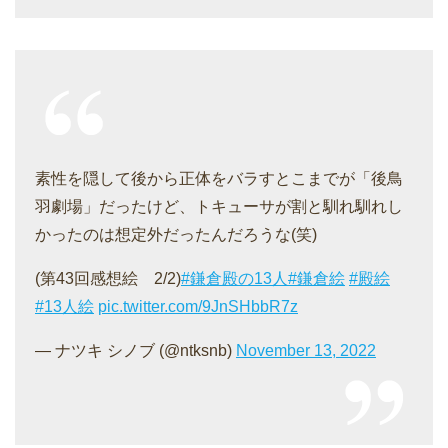
素性を隠して後から正体をバラすとこまでが「後鳥
羽劇場」だったけど、トキューサが割と馴れ馴れし
かったのは想定外だったんだろうな(笑)
(第43回感想絵 2/2)
#鎌倉殿の13人
#鎌倉絵
#殿絵
#13人絵
pic.twitter.com/9JnSHbbR7z
— ナツキ シノブ (@ntksnb)
November 13, 2022