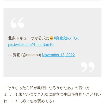
北条トキューサが公式に
#鎌倉殿の13人
pic.twitter.com/RmrsINxmKi
— 弾正 (@naoejou)
November 13, 2022
「そうなったら私が執権になろうかなあ」の言い方
よ…！！未だかつてこんなに腹立つ生田斗真見たこと無い
わ！！！（めっちゃ褒めてる）