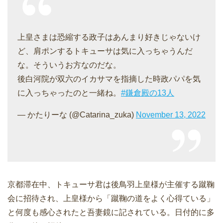
上皇さまは恐縮する政子はあんまり好きじゃないけ
ど、肩ポンするトキューサは気に入っちゃうんだ
な。そういうお方なのだな。
後白河院が双六のイカサマを指摘した時政パパを気
に入っちゃったのと一緒ね。
#鎌倉殿の13人
— かたりーな (@Catarina_zuka)
November 13, 2022
京都滞在中、トキューサ君は後鳥羽上皇様が主催する蹴鞠
会に招待され、上皇様から「蹴鞠の道をよく心得ている」
と何度も感心されたと吾妻鏡に記されている。日付的に多