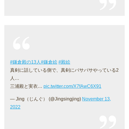
#鎌倉殿の13人
#鎌倉絵
#殿絵
真剣に話している側で、真剣にバサバサやっている2
人…
三浦殿と実衣…
pic.twitter.com/X7fAwC6X91
— Jing（じんぐ） (@Jingsingjing)
November 13,
2022