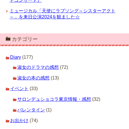
ドコンサート）
ミュージカル「天使にラブソング～シスターアクト
～」を来日公演2024を観ました☆
カテゴリー
Diary
(177)
淑女のドラマの感想
(72)
淑女の本の感想
(13)
イベント
(33)
サロンデュショコラ東京情報・感想
(32)
バレンタイン
(1)
お出かけ
(74)