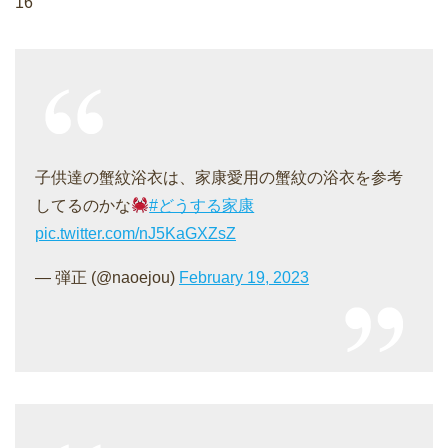
16
子供達の蟹紋浴衣は、家康愛用の蟹紋の浴衣を参考
してるのかな
#どうする家康
pic.twitter.com/nJ5KaGXZsZ
— 弾正 (@naoejou)
February 19, 2023