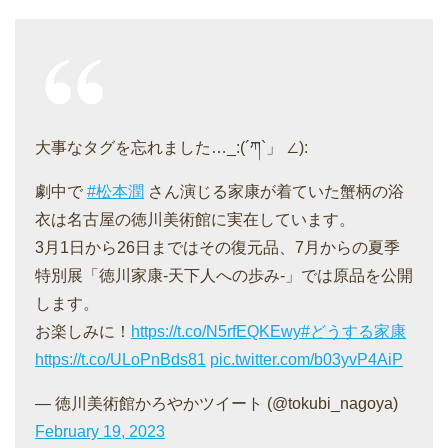
大事なタグを忘れました…_:(´ཀ`」 ∠):
劇中で
#松本潤
さん演じる家康が着ていた蟹柄の浴
衣は名古屋の徳川美術館に実在しています。
3月1日から26日まではその復元品、7月からの夏季
特別展「徳川家康-天下人への歩み-」では原品を公開
します。
お楽しみに！
https://t.co/N5rfEQKEwy
#どうする家康
https://t.co/ULoPnBds81
pic.twitter.com/b03yvP4AiP
— 徳川美術館かろやかツイート (@tokubi_nagoya)
February 19, 2023