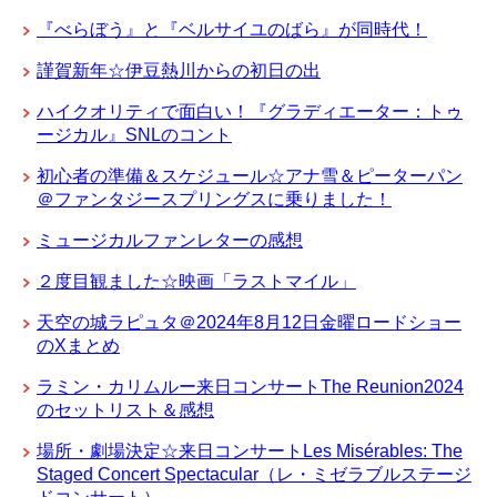
『べらぼう』と『ベルサイユのばら』が同時代！
謹賀新年☆伊豆熱川からの初日の出
ハイクオリティで面白い！『グラディエーター：トゥ
ージカル』SNLのコント
初心者の準備＆スケジュール☆アナ雪＆ピーターパン
＠ファンタジースプリングスに乗りました！
ミュージカルファンレターの感想
２度目観ました☆映画「ラストマイル」
天空の城ラピュタ＠2024年8月12日金曜ロードショー
のXまとめ
ラミン・カリムルー来日コンサートThe Reunion2024
のセットリスト＆感想
場所・劇場決定☆来日コンサートLes Misérables: The
Staged Concert Spectacular（レ・ミゼラブルステージ