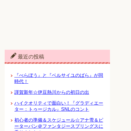
最近の投稿
『べらぼう』と『ベルサイユのばら』が同
時代！
謹賀新年☆伊豆熱川からの初日の出
ハイクオリティで面白い！『グラディエー
ター：トゥージカル』SNLのコント
初心者の準備＆スケジュール☆アナ雪＆ピ
ーターパン＠ファンタジースプリングスに