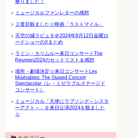
乗りました！
ミュージカルファンレターの感想
２度目観ました☆映画「ラストマイル」
天空の城ラピュタ＠2024年8月12日金曜ロ
ードショーのXまとめ
ラミン・カリムルー来日コンサートThe
Reunion2024のセットリスト＆感想
場所・劇場決定☆来日コンサートLes
Misérables: The Staged Concert
Spectacular（レ・ミゼラブルステージド
コンサート）
ミュージカル「天使にラブソング～シスタ
ーアクト～」を来日公演2024を観ました
☆