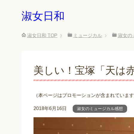
淑女日和
淑女日和
TOP
ミュージカル
淑女の
美しい！宝塚「天は
（本ページはプロモーションが含まれています
2018年6月16日
淑女のミュージカル感想