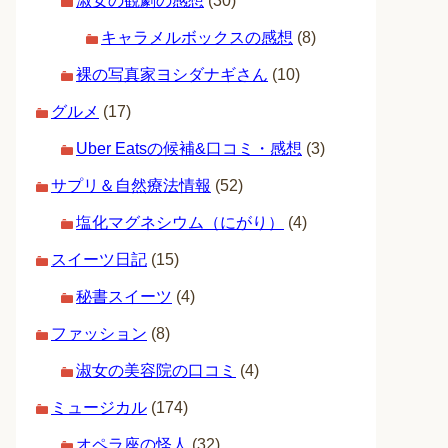
淑女の観劇の感想
(30)
キャラメルボックスの感想
(8)
裸の写真家ヨシダナギさん
(10)
グルメ
(17)
Uber Eatsの候補&口コミ・感想
(3)
サプリ＆自然療法情報
(52)
塩化マグネシウム（にがり）
(4)
スイーツ日記
(15)
秘書スイーツ
(4)
ファッション
(8)
淑女の美容院の口コミ
(4)
ミュージカル
(174)
オペラ座の怪人
(32)