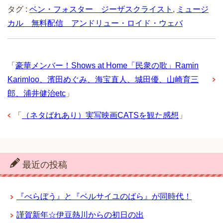
タグ :
ベン・フォスター ジーザスクライスト
,
ミュージ
カル 無料配信 アンドリュー・ロイド・ウェバ
「
豪華メンバー！Shows at Home「民衆の歌」Ramin
Karimloo、濱田めぐみ、海宝直人、城田優、山崎育三
郎、浦井健治etc
」
「
（ネタばれあり）実写映画CATSを観た感想
」
最近の投稿
『べらぼう』と『ベルサイユのばら』が同時代！
謹賀新年☆伊豆熱川からの初日の出