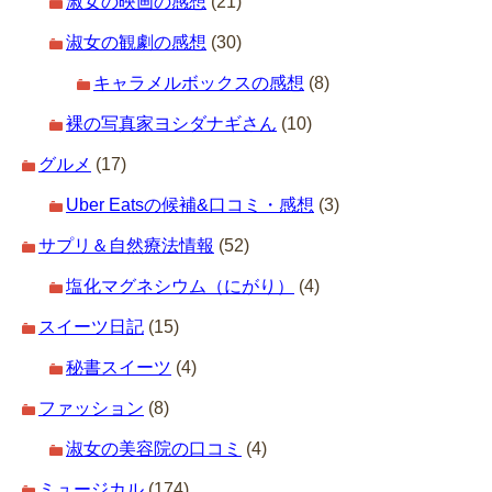
淑女の映画の感想
(21)
淑女の観劇の感想
(30)
キャラメルボックスの感想
(8)
裸の写真家ヨシダナギさん
(10)
グルメ
(17)
Uber Eatsの候補&口コミ・感想
(3)
サプリ＆自然療法情報
(52)
塩化マグネシウム（にがり）
(4)
スイーツ日記
(15)
秘書スイーツ
(4)
ファッション
(8)
淑女の美容院の口コミ
(4)
ミュージカル
(174)