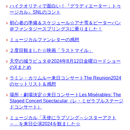
ハイクオリティで面白い！『グラディエーター：トゥ
ージカル』SNLのコント
初心者の準備＆スケジュール☆アナ雪＆ピーターパン
＠ファンタジースプリングスに乗りました！
ミュージカルファンレターの感想
２度目観ました☆映画「ラストマイル」
天空の城ラピュタ＠2024年8月12日金曜ロードショー
のXまとめ
ラミン・カリムルー来日コンサートThe Reunion2024
のセットリスト＆感想
場所・劇場決定☆来日コンサートLes Misérables: The
Staged Concert Spectacular（レ・ミゼラブルステージ
ドコンサート）
ミュージカル「天使にラブソング～シスターアクト
～」を来日公演2024を観ました☆