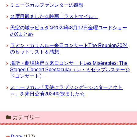
ミュージカルファンレターの感想
２度目観ました☆映画「ラストマイル」
天空の城ラピュタ＠2024年8月12日金曜ロードショー
のXまとめ
ラミン・カリムルー来日コンサートThe Reunion2024
のセットリスト＆感想
場所・劇場決定☆来日コンサートLes Misérables: The
Staged Concert Spectacular（レ・ミゼラブルステージ
ドコンサート）
ミュージカル「天使にラブソング～シスターアクト
～」を来日公演2024を観ました☆
カテゴリー
Diary
(177)