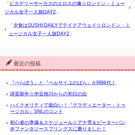
「
ピカデリーサーカスのエロスの像☆ロンドン・ミュー
ジカル女子一人旅DAY2
」
「
夕食はSUSHI DAILYでテイクアウェイ☆ロンドン・ミ
ュージカル女子一人旅DAY2
」
最近の投稿
『べらぼう』と『ベルサイユのばら』が同時代！
謹賀新年☆伊豆熱川からの初日の出
ハイクオリティで面白い！『グラディエーター：トゥ
ージカル』SNLのコント
初心者の準備＆スケジュール☆アナ雪＆ピーターパン
＠ファンタジースプリングスに乗りました！