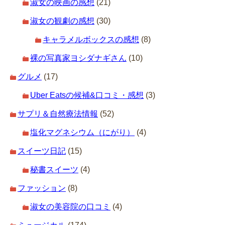
淑女の映画の感想
(21)
淑女の観劇の感想
(30)
キャラメルボックスの感想
(8)
裸の写真家ヨシダナギさん
(10)
グルメ
(17)
Uber Eatsの候補&口コミ・感想
(3)
サプリ＆自然療法情報
(52)
塩化マグネシウム（にがり）
(4)
スイーツ日記
(15)
秘書スイーツ
(4)
ファッション
(8)
淑女の美容院の口コミ
(4)