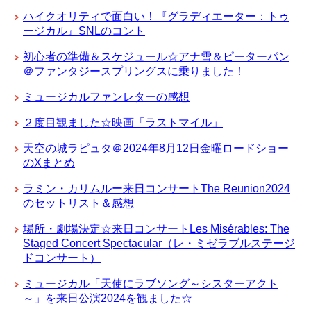
ハイクオリティで面白い！『グラディエーター：トゥ
ージカル』SNLのコント
初心者の準備＆スケジュール☆アナ雪＆ピーターパン
＠ファンタジースプリングスに乗りました！
ミュージカルファンレターの感想
２度目観ました☆映画「ラストマイル」
天空の城ラピュタ＠2024年8月12日金曜ロードショー
のXまとめ
ラミン・カリムルー来日コンサートThe Reunion2024
のセットリスト＆感想
場所・劇場決定☆来日コンサートLes Misérables: The
Staged Concert Spectacular（レ・ミゼラブルステージ
ドコンサート）
ミュージカル「天使にラブソング～シスターアクト
～」を来日公演2024を観ました☆