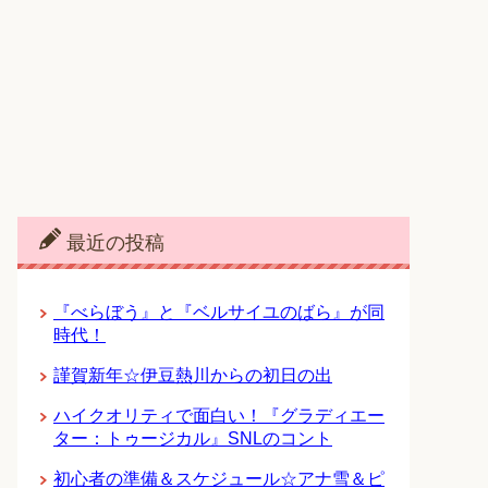
最近の投稿
『べらぼう』と『ベルサイユのばら』が同
時代！
謹賀新年☆伊豆熱川からの初日の出
ハイクオリティで面白い！『グラディエー
ター：トゥージカル』SNLのコント
初心者の準備＆スケジュール☆アナ雪＆ピ