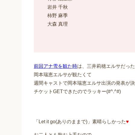
岩井 千秋
柿野 麻季
大森 真理
前回アナ雪を観た時
は、三井莉穂エルサだった
岡本瑞恵エルサが観たくて
週間キャストで岡本瑞恵エルサ出演の発表が決
チケットGETできたのでラッキー(#^.^#)
「Let it go(ありのままで)」素晴らしかった
♥
お二人とも歌お上手なので