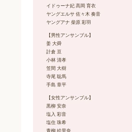
イドゥーナ妃 髙岡 育衣
ヤングエルサ 佐々木 奏音
ヤングアナ 柴原 彩羽
【男性アンサンブル】
姜 大舜
計倉 亘
小林 清孝
笠間 大樹
寺尾 聡馬
手島 章平
【女性アンサンブル】
黒柳 安奈
塩入 彩音
塩住 珠希
青柳 絵里奈