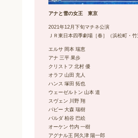
アナと雪の女王 東京
2021年12月下旬マチネ公演
ＪＲ東日本四季劇場［春］（浜松町・竹
エルサ 岡本 瑞恵
アナ 三平 果歩
クリストフ 北村 優
オラフ 山田 充人
ハンス 塚田 拓也
ウェーゼルトン 山本 道
スヴェン 川野 翔
パビー 大森 瑞樹
バルダ 柏谷 巴絵
オーケン 竹内 一樹
アグナル王 阿久津 陽一郎