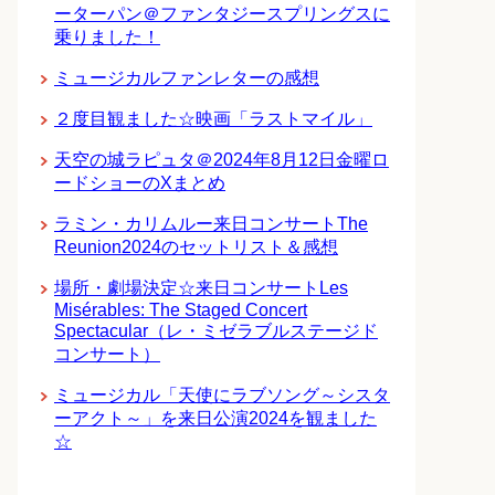
ーターパン＠ファンタジースプリングスに
乗りました！
ミュージカルファンレターの感想
２度目観ました☆映画「ラストマイル」
天空の城ラピュタ＠2024年8月12日金曜ロ
ードショーのXまとめ
ラミン・カリムルー来日コンサートThe
Reunion2024のセットリスト＆感想
場所・劇場決定☆来日コンサートLes
Misérables: The Staged Concert
Spectacular（レ・ミゼラブルステージド
コンサート）
ミュージカル「天使にラブソング～シスタ
ーアクト～」を来日公演2024を観ました
☆