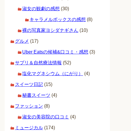
淑女の観劇の感想
(30)
キャラメルボックスの感想
(8)
裸の写真家ヨシダナギさん
(10)
グルメ
(17)
Uber Eatsの候補&口コミ・感想
(3)
サプリ＆自然療法情報
(52)
塩化マグネシウム（にがり）
(4)
スイーツ日記
(15)
秘書スイーツ
(4)
ファッション
(8)
淑女の美容院の口コミ
(4)
ミュージカル
(174)