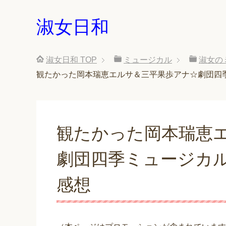
淑女日和
淑女日和
TOP
ミュージカル
淑女の
観たかった岡本瑞恵エルサ＆三平果歩アナ☆劇団四
観たかった岡本瑞恵
劇団四季ミュージカ
感想