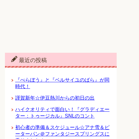
最近の投稿
『べらぼう』と『ベルサイユのばら』が同
時代！
謹賀新年☆伊豆熱川からの初日の出
ハイクオリティで面白い！『グラディエー
ター：トゥージカル』SNLのコント
初心者の準備＆スケジュール☆アナ雪＆ピ
ーターパン＠ファンタジースプリングスに