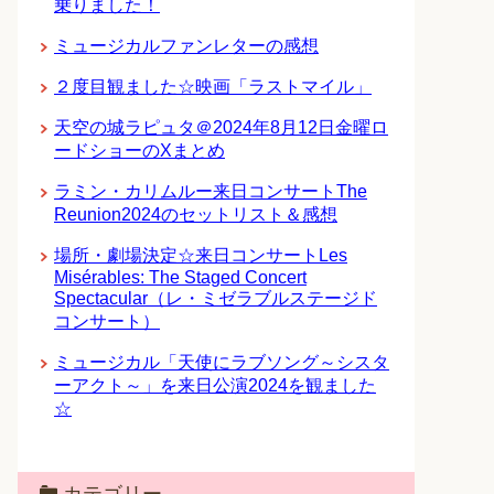
乗りました！
ミュージカルファンレターの感想
２度目観ました☆映画「ラストマイル」
天空の城ラピュタ＠2024年8月12日金曜ロ
ードショーのXまとめ
ラミン・カリムルー来日コンサートThe
Reunion2024のセットリスト＆感想
場所・劇場決定☆来日コンサートLes
Misérables: The Staged Concert
Spectacular（レ・ミゼラブルステージド
コンサート）
ミュージカル「天使にラブソング～シスタ
ーアクト～」を来日公演2024を観ました
☆