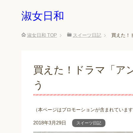
淑女日和
淑女日和
TOP
スイーツ日記
買えた！
買えた！ドラマ「ア
う
（本ページはプロモーションが含まれています
2018年3月29日
スイーツ日記