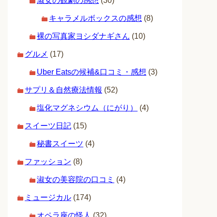
淑女の観劇の感想
(30)
キャラメルボックスの感想
(8)
裸の写真家ヨシダナギさん
(10)
グルメ
(17)
Uber Eatsの候補&口コミ・感想
(3)
サプリ＆自然療法情報
(52)
塩化マグネシウム（にがり）
(4)
スイーツ日記
(15)
秘書スイーツ
(4)
ファッション
(8)
淑女の美容院の口コミ
(4)
ミュージカル
(174)
オペラ座の怪人
(32)