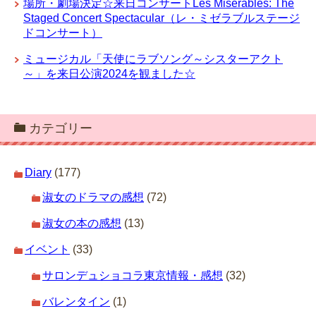
場所・劇場決定☆来日コンサートLes Misérables: The
Staged Concert Spectacular（レ・ミゼラブルステージ
ドコンサート）
ミュージカル「天使にラブソング～シスターアクト
～」を来日公演2024を観ました☆
カテゴリー
Diary
(177)
淑女のドラマの感想
(72)
淑女の本の感想
(13)
イベント
(33)
サロンデュショコラ東京情報・感想
(32)
バレンタイン
(1)