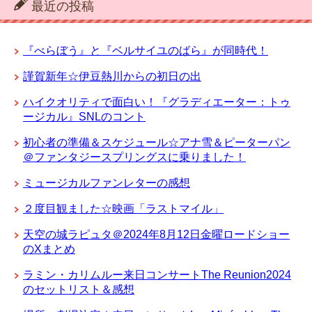
最近の投稿
『べらぼう』と『ベルサイユのばら』が同時代！
謹賀新年☆伊豆熱川からの初日の出
ハイクオリティで面白い！『グラディエーター：トゥ
ージカル』SNLのコント
初心者の準備＆スケジュール☆アナ雪＆ピーターパン
＠ファンタジースプリングスに乗りました！
ミュージカルファンレターの感想
２度目観ました☆映画「ラストマイル」
天空の城ラピュタ＠2024年8月12日金曜ロードショー
のXまとめ
ラミン・カリムルー来日コンサートThe Reunion2024
のセットリスト＆感想