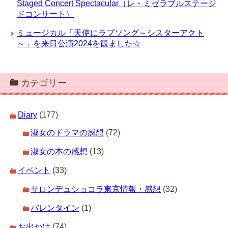
Staged Concert Spectacular（レ・ミゼラブルステージ
ドコンサート）
ミュージカル「天使にラブソング～シスターアクト
～」を来日公演2024を観ました☆
カテゴリー
Diary
(177)
淑女のドラマの感想
(72)
淑女の本の感想
(13)
イベント
(33)
サロンデュショコラ東京情報・感想
(32)
バレンタイン
(1)
お出かけ
(74)