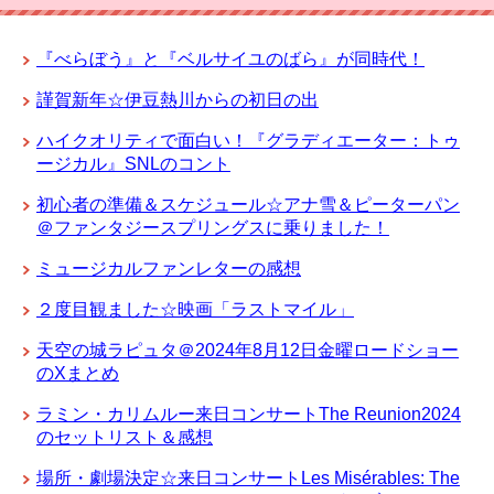
『べらぼう』と『ベルサイユのばら』が同時代！
謹賀新年☆伊豆熱川からの初日の出
ハイクオリティで面白い！『グラディエーター：トゥ
ージカル』SNLのコント
初心者の準備＆スケジュール☆アナ雪＆ピーターパン
＠ファンタジースプリングスに乗りました！
ミュージカルファンレターの感想
２度目観ました☆映画「ラストマイル」
天空の城ラピュタ＠2024年8月12日金曜ロードショー
のXまとめ
ラミン・カリムルー来日コンサートThe Reunion2024
のセットリスト＆感想
場所・劇場決定☆来日コンサートLes Misérables: The