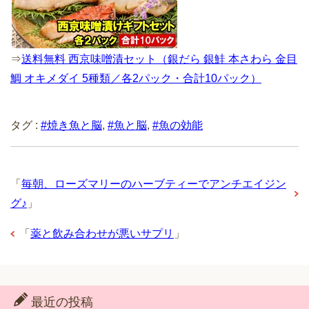
⇒
送料無料 西京味噌漬セット（銀だら 銀鮭 本さわら 金目
鯛 オキメダイ 5種類／各2パック・合計10パック）
タグ :
#焼き魚と脳
,
#魚と脳
,
#魚の効能
「
毎朝、ローズマリーのハーブティーでアンチエイジン
グ♪
」
「
薬と飲み合わせが悪いサプリ
」
最近の投稿