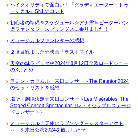
ハイクオリティで面白い！『グラディエーター：トゥ
ージカル』SNLのコント
初心者の準備＆スケジュール☆アナ雪＆ピーターパン
＠ファンタジースプリングスに乗りました！
ミュージカルファンレターの感想
２度目観ました☆映画「ラストマイル」
天空の城ラピュタ＠2024年8月12日金曜ロードショー
のXまとめ
ラミン・カリムルー来日コンサートThe Reunion2024
のセットリスト＆感想
場所・劇場決定☆来日コンサートLes Misérables: The
Staged Concert Spectacular（レ・ミゼラブルステージ
ドコンサート）
ミュージカル「天使にラブソング～シスターアクト
～」を来日公演2024を観ました☆