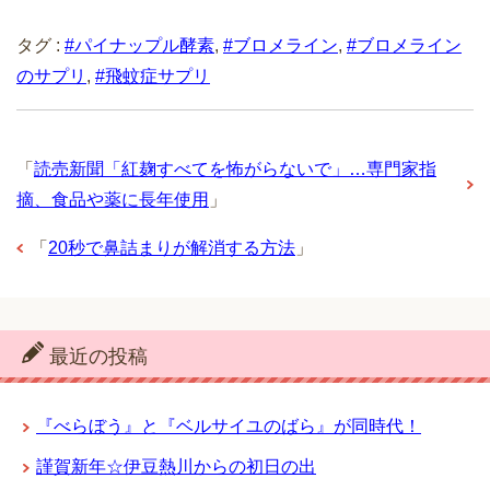
タグ :
#パイナップル酵素
,
#ブロメライン
,
#ブロメライン
のサプリ
,
#飛蚊症サプリ
「
読売新聞「紅麹すべてを怖がらないで」…専門家指
摘、食品や薬に長年使用
」
「
20秒で鼻詰まりが解消する方法
」
最近の投稿
『べらぼう』と『ベルサイユのばら』が同時代！
謹賀新年☆伊豆熱川からの初日の出