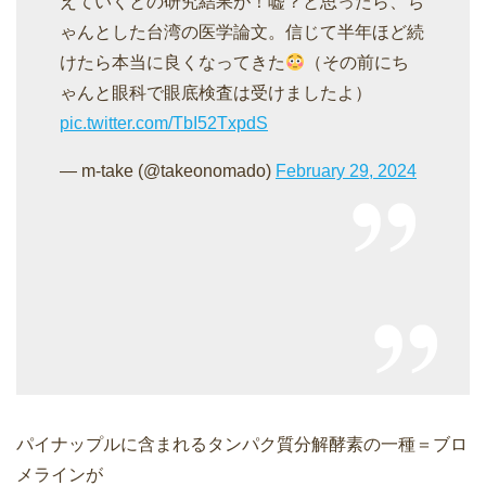
えていくとの研究結果が！嘘？と思ったら、ち
ゃんとした台湾の医学論文。信じて半年ほど続
けたら本当に良くなってきた
（その前にち
ゃんと眼科で眼底検査は受けましたよ）
pic.twitter.com/TbI52TxpdS
— m-take (@takeonomado)
February 29, 2024
パイナップルに含まれるタンパク質分解酵素の一種＝ブロ
メラインが