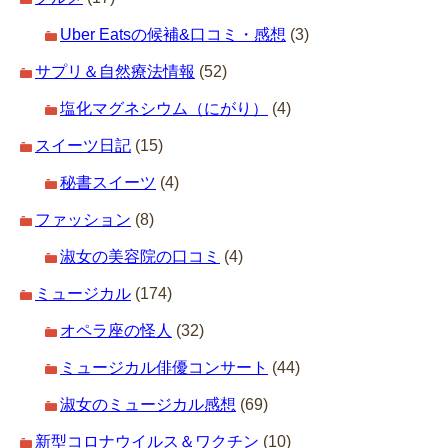
Uber Eatsの候補&口コミ・感想
(3)
サプリ＆自然療法情報
(52)
塩化マグネシウム（にがり）
(4)
スイーツ日記
(15)
秘書スイーツ
(4)
ファッション
(8)
淑女の美容院の口コミ
(4)
ミュージカル
(174)
オペラ座の怪人
(32)
ミュージカル俳優コンサート
(44)
淑女のミュージカル感想
(69)
新型コロナウイルス＆ワクチン
(10)