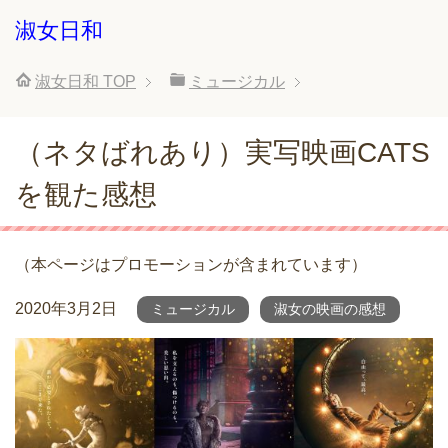
淑女日和
淑女日和
TOP
ミュージカル
（ネタばれあり）実写映画CATS
を観た感想
（本ページはプロモーションが含まれています）
2020年3月2日
ミュージカル
淑女の映画の感想