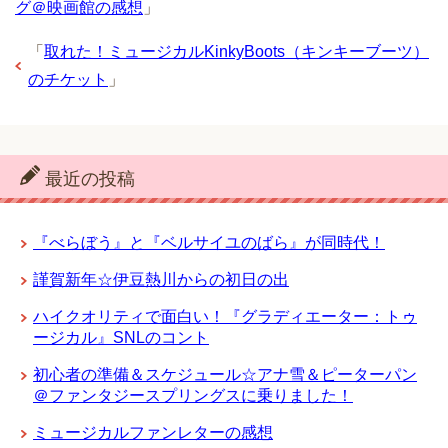
グ＠映画館の感想
」
「
取れた！ミュージカルKinkyBoots（キンキーブーツ）
のチケット
」
最近の投稿
『べらぼう』と『ベルサイユのばら』が同時代！
謹賀新年☆伊豆熱川からの初日の出
ハイクオリティで面白い！『グラディエーター：トゥ
ージカル』SNLのコント
初心者の準備＆スケジュール☆アナ雪＆ピーターパン
＠ファンタジースプリングスに乗りました！
ミュージカルファンレターの感想