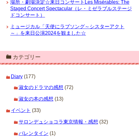
場所・劇場決定☆来日コンサートLes Misérables: The
Staged Concert Spectacular（レ・ミゼラブルステージ
ドコンサート）
ミュージカル「天使にラブソング～シスターアクト
～」を来日公演2024を観ました☆
カテゴリー
Diary
(177)
淑女のドラマの感想
(72)
淑女の本の感想
(13)
イベント
(33)
サロンデュショコラ東京情報・感想
(32)
バレンタイン
(1)