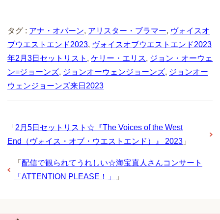
タグ :
アナ・オバーン
,
アリスター・ブラマー
,
ヴォイスオ
ブウエストエンド2023
,
ヴォイスオブウエストエンド2023
年2月3日セットリスト
,
ケリー・エリス
,
ジョン・オーウェ
ン=ジョーンズ
,
ジョンオーウェンジョーンズ
,
ジョンオー
ウェンジョーンズ来日2023
「
2月5日セットリスト☆『The Voices of the West
End（ヴォイス・オブ・ウエストエンド）』 2023
」
「
配信で観られてうれしい☆海宝直人さんコンサート
「ATTENTION PLEASE！」
」