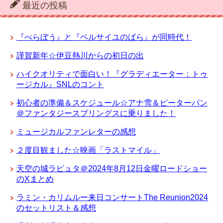
最近の投稿
『べらぼう』と『ベルサイユのばら』が同時代！
謹賀新年☆伊豆熱川からの初日の出
ハイクオリティで面白い！『グラディエーター：トゥ
ージカル』SNLのコント
初心者の準備＆スケジュール☆アナ雪＆ピーターパン
＠ファンタジースプリングスに乗りました！
ミュージカルファンレターの感想
２度目観ました☆映画「ラストマイル」
天空の城ラピュタ＠2024年8月12日金曜ロードショー
のXまとめ
ラミン・カリムルー来日コンサートThe Reunion2024
のセットリスト＆感想