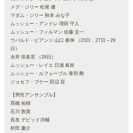
メグ・ジリー 松尾 優
マダム・ジリー 秋本 みな子
ムッシュー・アンドレ 増田 守人
ムッシュー・フィルマン 佐藤 圭一
ウバルド・ピアンジ 山口 泰伸 （23日，27日～29
日）
永井 崇多宏 （26日）
ムッシュー・レイエ 日浦 眞矩
ムッシュー・ルフェーブル 青羽 剛
ジョセフ・ブケー 田辺 容
【男性アンサンブル】
髙橋 祐樹
石川 敦貴
長友 デビッド洋輔
村田 慶介