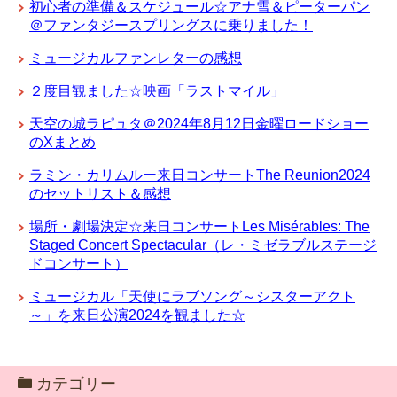
初心者の準備＆スケジュール☆アナ雪＆ピーターパン
＠ファンタジースプリングスに乗りました！
ミュージカルファンレターの感想
２度目観ました☆映画「ラストマイル」
天空の城ラピュタ＠2024年8月12日金曜ロードショー
のXまとめ
ラミン・カリムルー来日コンサートThe Reunion2024
のセットリスト＆感想
場所・劇場決定☆来日コンサートLes Misérables: The
Staged Concert Spectacular（レ・ミゼラブルステージ
ドコンサート）
ミュージカル「天使にラブソング～シスターアクト
～」を来日公演2024を観ました☆
カテゴリー