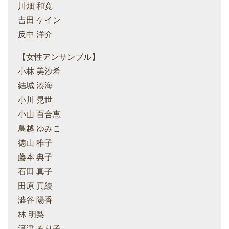
川畑 和寛
吉田 ケイン
反中 洋介
【女性アンサンブル】
小林 美沙希
結城 湊海
小川 晃世
小山 百合恵
鳥越 ゆみこ
徳山 稚子
藤本 典子
石田 真子
田原 真綾
澁谷 陽香
林 明梨
河津 るり子