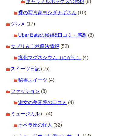
キャラメルボックスの感想
(8)
裸の写真家ヨシダナギさん
(10)
グルメ
(17)
Uber Eatsの候補&口コミ・感想
(3)
サプリ＆自然療法情報
(52)
塩化マグネシウム（にがり）
(4)
スイーツ日記
(15)
秘書スイーツ
(4)
ファッション
(8)
淑女の美容院の口コミ
(4)
ミュージカル
(174)
オペラ座の怪人
(32)