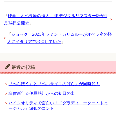
「
映画「オペラ座の怪人」4Kデジタルリマスター版が6
月14日公開☆
」
「
ショック！2023年ラミン・カリムルーがオペラ座の怪
人にイタリアで出演していた
」
最近の投稿
『べらぼう』と『ベルサイユのばら』が同時代！
謹賀新年☆伊豆熱川からの初日の出
ハイクオリティで面白い！『グラディエーター：トゥ
ージカル』SNLのコント