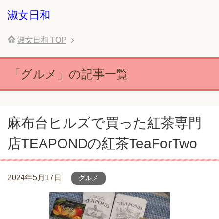
淑女日和
淑女日和
TOP
「グルメ」の記事一覧
麻布台ヒルズで買った紅茶専門
店TEAPONDの紅茶TeaForTwo
2024年5月17日
グルメ