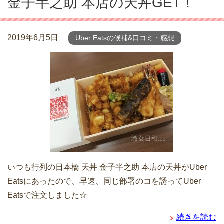
金子半之助 本店の天丼GET！
2019年6月5日
Uber Eatsの候補&口コミ・感想
いつも行列の日本橋 天丼 金子半之助 本店の天丼がUber
Eatsにあったので、早速、同じ部署のコを誘ってUber
Eatsで注文しました☆
続きを読む