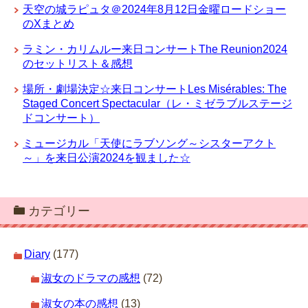
天空の城ラピュタ＠2024年8月12日金曜ロードショー
のXまとめ
ラミン・カリムルー来日コンサートThe Reunion2024
のセットリスト＆感想
場所・劇場決定☆来日コンサートLes Misérables: The
Staged Concert Spectacular（レ・ミゼラブルステージ
ドコンサート）
ミュージカル「天使にラブソング～シスターアクト
～」を来日公演2024を観ました☆
カテゴリー
Diary
(177)
淑女のドラマの感想
(72)
淑女の本の感想
(13)