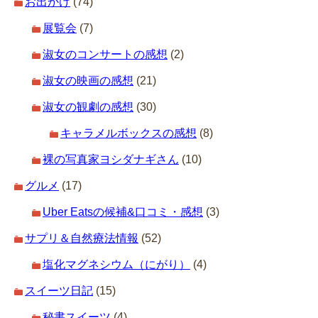
お出かけ
(74)
展覧会
(7)
淑女のコンサートの感想
(2)
淑女の映画の感想
(21)
淑女の観劇の感想
(30)
キャラメルボックスの感想
(8)
裸の写真家ヨシダナギさん
(10)
グルメ
(17)
Uber Eatsの候補&口コミ・感想
(3)
サプリ＆自然療法情報
(52)
塩化マグネシウム（にがり）
(4)
スイーツ日記
(15)
秘書スイーツ
(4)