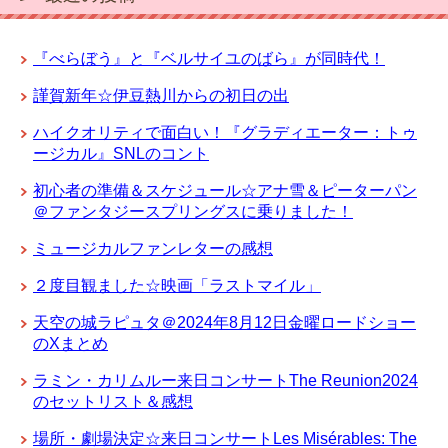
『べらぼう』と『ベルサイユのばら』が同時代！
謹賀新年☆伊豆熱川からの初日の出
ハイクオリティで面白い！『グラディエーター：トゥ
ージカル』SNLのコント
初心者の準備＆スケジュール☆アナ雪＆ピーターパン
＠ファンタジースプリングスに乗りました！
ミュージカルファンレターの感想
２度目観ました☆映画「ラストマイル」
天空の城ラピュタ＠2024年8月12日金曜ロードショー
のXまとめ
ラミン・カリムルー来日コンサートThe Reunion2024
のセットリスト＆感想
場所・劇場決定☆来日コンサートLes Misérables: The