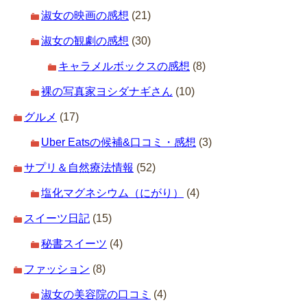
淑女の映画の感想
(21)
淑女の観劇の感想
(30)
キャラメルボックスの感想
(8)
裸の写真家ヨシダナギさん
(10)
グルメ
(17)
Uber Eatsの候補&口コミ・感想
(3)
サプリ＆自然療法情報
(52)
塩化マグネシウム（にがり）
(4)
スイーツ日記
(15)
秘書スイーツ
(4)
ファッション
(8)
淑女の美容院の口コミ
(4)