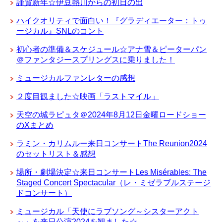
謹賀新年☆伊豆熱川からの初日の出
ハイクオリティで面白い！『グラディエーター：トゥ
ージカル』SNLのコント
初心者の準備＆スケジュール☆アナ雪＆ピーターパン
＠ファンタジースプリングスに乗りました！
ミュージカルファンレターの感想
２度目観ました☆映画「ラストマイル」
天空の城ラピュタ＠2024年8月12日金曜ロードショー
のXまとめ
ラミン・カリムルー来日コンサートThe Reunion2024
のセットリスト＆感想
場所・劇場決定☆来日コンサートLes Misérables: The
Staged Concert Spectacular（レ・ミゼラブルステージ
ドコンサート）
ミュージカル「天使にラブソング～シスターアクト
～」を来日公演2024を観ました☆