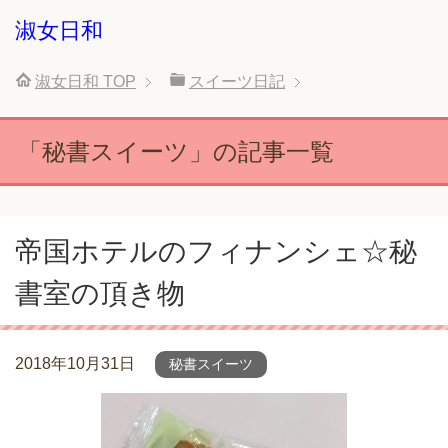
淑女日和
淑女日和
TOP
スイーツ日記
「秘書スイーツ」の記事一覧
帝国ホテルのフィナンシェ☆秘
書室の頂き物
2018年10月31日
秘書スイーツ