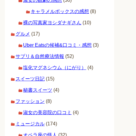
淑女の観劇の感想
(30)
キャラメルボックスの感想
(8)
裸の写真家ヨシダナギさん
(10)
グルメ
(17)
Uber Eatsの候補&口コミ・感想
(3)
サプリ＆自然療法情報
(52)
塩化マグネシウム（にがり）
(4)
スイーツ日記
(15)
秘書スイーツ
(4)
ファッション
(8)
淑女の美容院の口コミ
(4)
ミュージカル
(174)
オペラ座の怪人
(32)