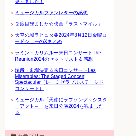
乗りました！
ミュージカルファンレターの感想
２度目観ました☆映画「ラストマイル」
天空の城ラピュタ＠2024年8月12日金曜ロ
ードショーのXまとめ
ラミン・カリムルー来日コンサートThe
Reunion2024のセットリスト＆感想
場所・劇場決定☆来日コンサートLes
Misérables: The Staged Concert
Spectacular（レ・ミゼラブルステージド
コンサート）
ミュージカル「天使にラブソング～シスタ
ーアクト～」を来日公演2024を観ました
☆