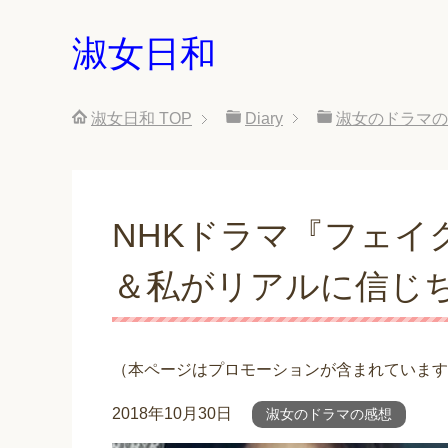
淑女日和
淑女日和
TOP
Diary
淑女のドラマの
NHKドラマ『フェイ
＆私がリアルに信じ
（本ページはプロモーションが含まれています
2018年10月30日
淑女のドラマの感想