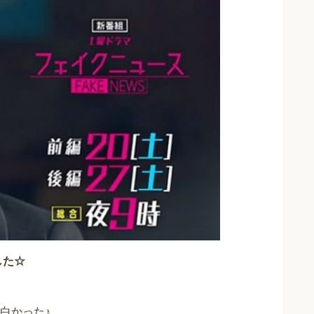
した☆
白かった♪