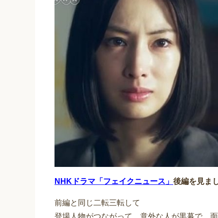
NHKドラマ「フェイクニュース」
後編を見ま
前編と同じ二転三転して
登場人物がつながって、意外な人が黒幕で、面