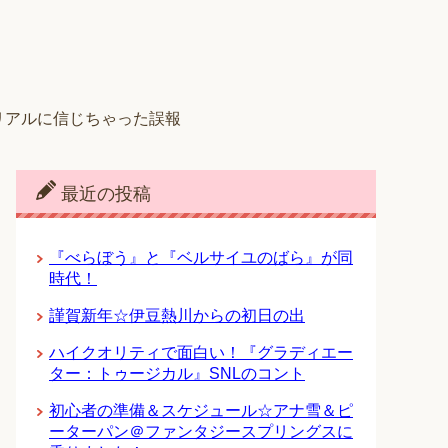
リアルに信じちゃった誤報
最近の投稿
『べらぼう』と『ベルサイユのばら』が同
時代！
謹賀新年☆伊豆熱川からの初日の出
ハイクオリティで面白い！『グラディエー
ター：トゥージカル』SNLのコント
初心者の準備＆スケジュール☆アナ雪＆ピ
ーターパン＠ファンタジースプリングスに