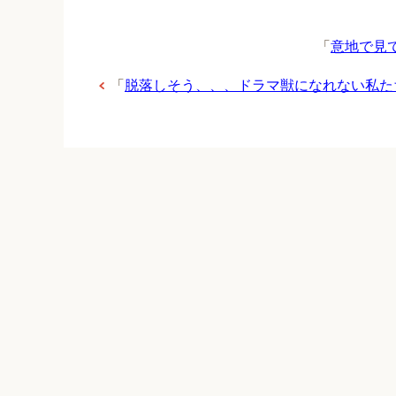
「
意地で見
「
脱落しそう、、、ドラマ獣になれない私た