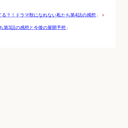
てる？！ドラマ獣になれない私たち第4話の感想
」
ち第3話の感想と今後の展開予想
」