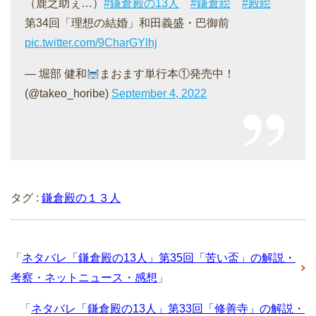
（鹿之助ぇ…）
#鎌倉殿の13人
#鎌倉絵
#殿絵
第34回「理想の結婚」和田義盛・巴御前
pic.twitter.com/9CharGYlhj
— 堀部 健和
まおます単行本①発売中！
(@takeo_horibe)
September 4, 2022
タグ :
鎌倉殿の１３人
「
ネタバレ「鎌倉殿の13人」第35回「苦い盃」の解説・
考察・ネットニュース・感想
」
「
ネタバレ「鎌倉殿の13人」第33回「修善寺」の解説・