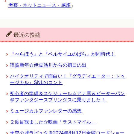
考察・ネットニュース・感想
」
最近の投稿
『べらぼう』と『ベルサイユのばら』が同時代！
謹賀新年☆伊豆熱川からの初日の出
ハイクオリティで面白い！『グラディエーター：トゥ
ージカル』SNLのコント
初心者の準備＆スケジュール☆アナ雪＆ピーターパン
＠ファンタジースプリングスに乗りました！
ミュージカルファンレターの感想
２度目観ました☆映画「ラストマイル」
天空の城ラピュタ＠2024年8月12日金曜ロードショー