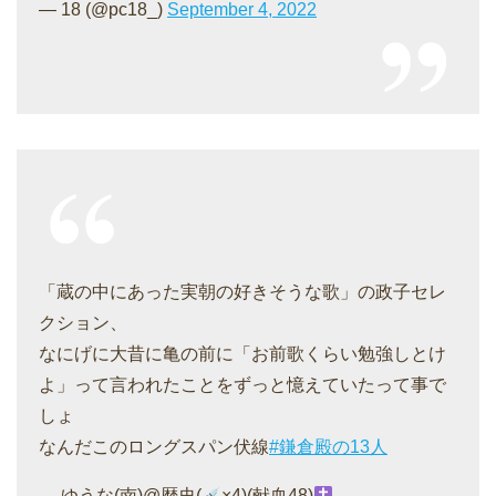
— 18 (@pc18_)
September 4, 2022
「蔵の中にあった実朝の好きそうな歌」の政子セレ
クション、
なにげに大昔に亀の前に「お前歌くらい勉強しとけ
よ」って言われたことをずっと憶えていたって事で
しょ
なんだこのロングスパン伏線
#鎌倉殿の13人
— ゆうな(南)@歴史(
×4)(献血48)