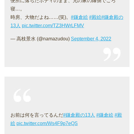
便所に落ちたボディのまま、兄の家の縁側でごろ
寝…。
時房、大物だよね……(笑)。
#鎌倉絵
#殿絵
#鎌倉殿の
13人
pic.twitter.com/TZ3HWrLFMV
— 高枝景水 (@namazudou)
September 4, 2022
お前は何を言ってるんだ
#鎌倉殿の13人
#鎌倉絵
#殿
絵
pic.twitter.com/Ws4F9p7eQS