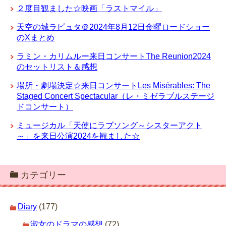
２度目観ました☆映画「ラストマイル」
天空の城ラピュタ＠2024年8月12日金曜ロードショー
のXまとめ
ラミン・カリムルー来日コンサートThe Reunion2024
のセットリスト＆感想
場所・劇場決定☆来日コンサートLes Misérables: The
Staged Concert Spectacular（レ・ミゼラブルステージ
ドコンサート）
ミュージカル「天使にラブソング～シスターアクト
～」を来日公演2024を観ました☆
カテゴリー
Diary
(177)
淑女のドラマの感想
(72)