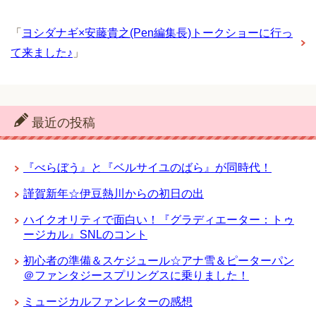
「
ヨシダナギ×安藤貴之(Pen編集長)トークショーに行っ
て来ました♪
」
最近の投稿
『べらぼう』と『ベルサイユのばら』が同時代！
謹賀新年☆伊豆熱川からの初日の出
ハイクオリティで面白い！『グラディエーター：トゥ
ージカル』SNLのコント
初心者の準備＆スケジュール☆アナ雪＆ピーターパン
＠ファンタジースプリングスに乗りました！
ミュージカルファンレターの感想