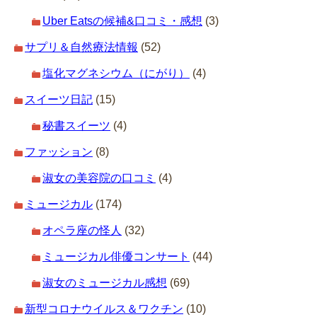
Uber Eatsの候補&口コミ・感想
(3)
サプリ＆自然療法情報
(52)
塩化マグネシウム（にがり）
(4)
スイーツ日記
(15)
秘書スイーツ
(4)
ファッション
(8)
淑女の美容院の口コミ
(4)
ミュージカル
(174)
オペラ座の怪人
(32)
ミュージカル俳優コンサート
(44)
淑女のミュージカル感想
(69)
新型コロナウイルス＆ワクチン
(10)