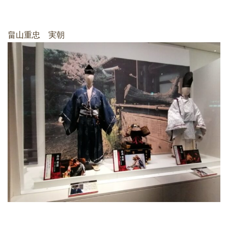
畠山重忠 実朝