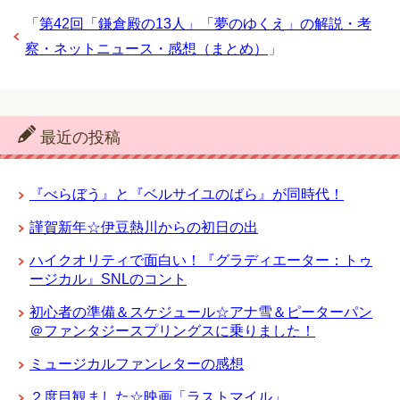
「
第42回「鎌倉殿の13人」「夢のゆくえ」の解説・考
察・ネットニュース・感想（まとめ）
」
最近の投稿
『べらぼう』と『ベルサイユのばら』が同時代！
謹賀新年☆伊豆熱川からの初日の出
ハイクオリティで面白い！『グラディエーター：トゥ
ージカル』SNLのコント
初心者の準備＆スケジュール☆アナ雪＆ピーターパン
＠ファンタジースプリングスに乗りました！
ミュージカルファンレターの感想
２度目観ました☆映画「ラストマイル」