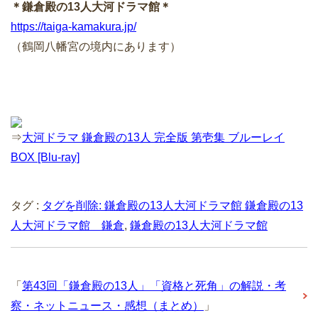
＊鎌倉殿の13人大河ドラマ館＊
https://taiga-kamakura.jp/
（鶴岡八幡宮の境内にあります）
⇒
大河ドラマ 鎌倉殿の13人 完全版 第壱集 ブルーレイ
BOX [Blu-ray]
タグ :
タグを削除: 鎌倉殿の13人大河ドラマ館 鎌倉殿の13
人大河ドラマ館 鎌倉
,
鎌倉殿の13人大河ドラマ館
「
第43回「鎌倉殿の13人」「資格と死角」の解説・考
察・ネットニュース・感想（まとめ）
」