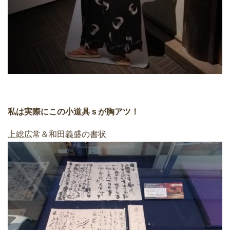
私は実際にこの小道具ｓが胸アツ！
上総広常＆和田義盛の書状